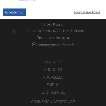
Accepter tout
Accepter sélectionné
MAHA France
3 Rue des Païens, 67720 Hœrdt, France
+33 3 88 68 24 24
contact@maha-france.fr
MAHA FR
PRODUITS
NOUVELLES
EMPLOI
L’ENTREPRISE
CONNEXION/ASSISTANCE