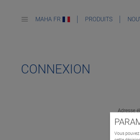
MAHA FR
PRODUITS
NOU
CONNEXION
Adresse é
PARAM
Vous pouvez d
cette décisio