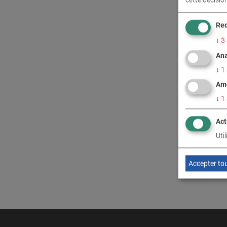
CONT
Req
↓
3
Ana
↓
1
Amé
↓
1
Act
Uti
Accepter to