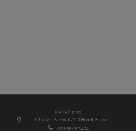
MAHA France
3 Rue des Païens, 67720 Hœrdt, France
+33 3 88 68 24 24