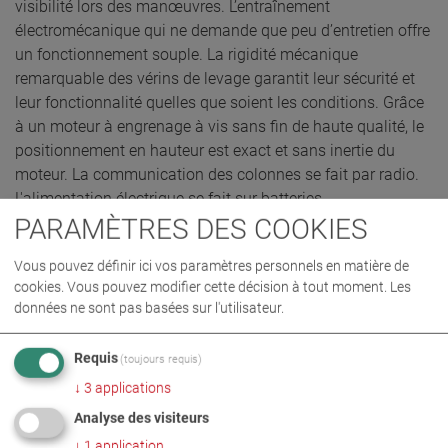
visibilité lors des manœuvres. L’entraînement
électromécanique qui ne demande que peu d’entretien offre
un fonctionnement souple. La rigidité mécanique
remarquable des vérins de levage garantit leur sécurité et
leur fonctionnalité quelles que soient les conditions. Grâce
à un moteur à engrenage à vis sans fin de haute qualité, le
positionnement en hauteur est exact et sans inertie du
moteur. La communication des colonnes se fait par radio.
L'alimentation électrique se fait sur batteries.
PARAMÈTRES DES COOKIES
Vous pouvez définir ici vos paramètres personnels en matière de
DEMANDE D’OFFRE
cookies. Vous pouvez modifier cette décision à tout moment. Les
données ne sont pas basées sur l'utilisateur.
Requis
(toujours requis)
↓
3
applications
Analyse des visiteurs
↓
1
application