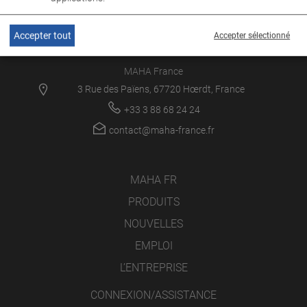
Accepter tout
Accepter sélectionné
MAHA France
3 Rue des Païens, 67720 Hœrdt, France
+33 3 88 68 24 24
contact@maha-france.fr
MAHA FR
PRODUITS
NOUVELLES
EMPLOI
L’ENTREPRISE
CONNEXION/ASSISTANCE