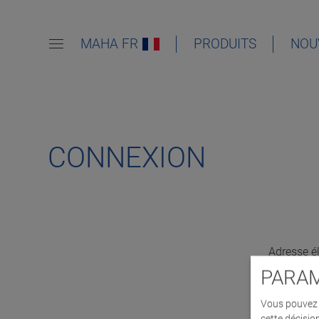
MAHA FR
PRODUITS
NOU
CONNEXION
Adresse é
PARAM
Vous pouvez d
cette décisio