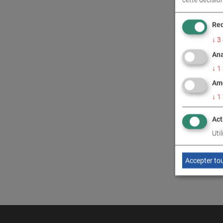
CONT
Req
↓
3
Ana
↓
1
Amé
↓
1
Act
Uti
Accepter to