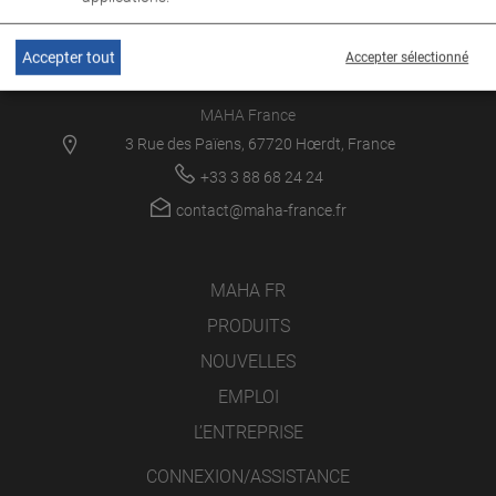
Accepter tout
Accepter sélectionné
MAHA France
3 Rue des Païens, 67720 Hœrdt, France
+33 3 88 68 24 24
contact@maha-france.fr
MAHA FR
PRODUITS
NOUVELLES
EMPLOI
L’ENTREPRISE
CONNEXION/ASSISTANCE