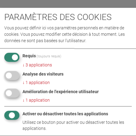
PARAMÈTRES DES COOKIES
Vous pouvez définir ici vos paramètres personnels en matière de
cookies. Vous pouvez modifier cette décision à tout moment. Les
données ne sont pas basées sur l'utilisateur.
Requis
(toujours requis)
↓
3
applications
Analyse des visiteurs
↓
1
application
Amélioration de l'expérience utilisateur
↓
1
application
MAHA Russia a, entre 2013 et 2014, livré neuf dispositifs
élévateurs à colonnes mobiles de type RGE à ALROSA. Ces
Activer ou désactiver toutes les applications
appareils de grande qualité ont prouvé leur grande fiabilité,
Utilisez ce bouton pour activer ou désactiver toutes les
même dans des conditions climatiques si extrêmes. Selon
applications.
le client, ces dispositifs élévateurs ont fait leurs preuves,