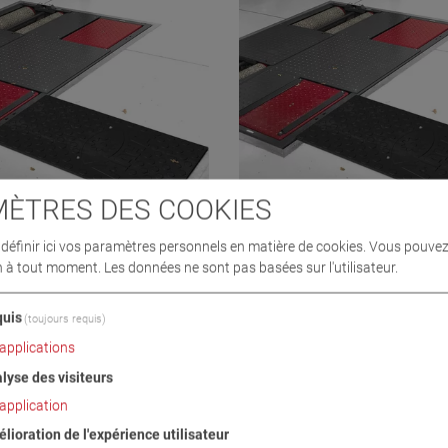
ÈTRES DES COOKIES
éfinir ici vos paramètres personnels en matière de cookies. Vous pouvez
n à tout moment. Les données ne sont pas basées sur l'utilisateur.
.5
C_MINC 4.0
5
VP 220016
uis
(toujours requis)
applications
lyse des visiteurs
application
lioration de l'expérience utilisateur