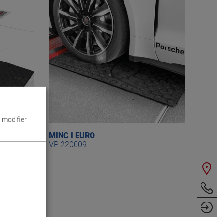
 modifier
MINC I EURO
VP 220009