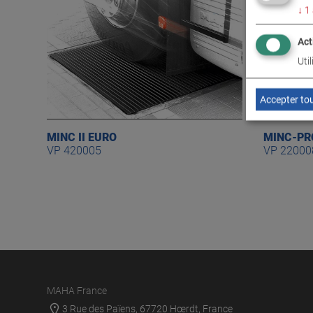
↓
1
Act
Uti
Accepter to
MINC II EURO
MINC-PR
VP 420005
VP 22000
MAHA France
3 Rue des Païens, 67720 Hœrdt, France