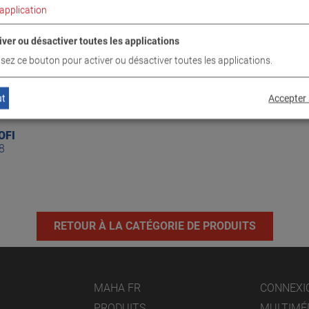
application
iver ou désactiver toutes les applications
lisez ce bouton pour activer ou désactiver toutes les applications.
ut
Accepter 
OFI
8
RETOUR À LA CATÉGORIE DE PRODUITS
MAHA FR
CONNEXI
PRODUITS
MULTIMÉ