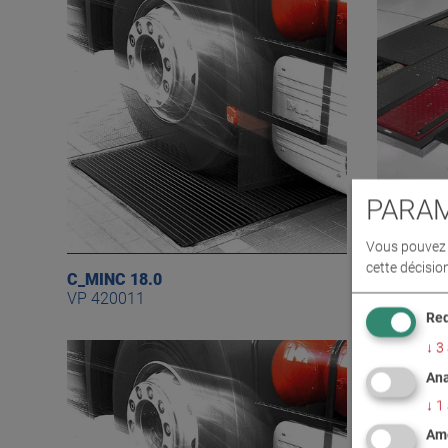
PARAM
Vous pouvez d
cette décisio
C_MINC 18.0
C_MINC 2
VP 420011
VP 22001
Req
↓
3
Ana
↓
1
Amé