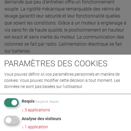
demande que peu d’entretien offre un fonctionnement
souple. La rigidité mécanique remarquable des vérins de
levage garantit leur sécurité et leur fonctionnalité quelles
que soient les conditions. Grâce à un moteur à engrenage à
vis sans fin de haute qualité, le positionnement en hauteur
est exact et sans inertie du moteur. La communication des
colonnes se fait par radio. L'alimentation électrique se fait
sur batteries.
PARAMÈTRES DES COOKIES
Vous pouvez définir ici vos paramètres personnels en matière de
DEMANDE D’OFFRE
cookies. Vous pouvez modifier cette décision à tout moment. Les
données ne sont pas basées sur l'utilisateur.
Requis
(toujours requis)
↓
3
applications
Analyse des visiteurs
↓
1
application