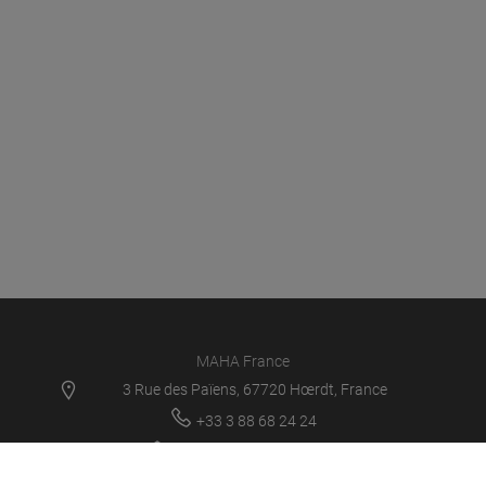
MAHA France
3 Rue des Païens, 67720 Hœrdt, France
+33 3 88 68 24 24
contact@maha-france.fr