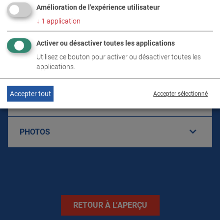
Amélioration de l'expérience utilisateur
↓
1
application
DÉTAILS PRODUIT / CONTENU DE LA
LIVRAISON
Activer ou désactiver toutes les applications
Utilisez ce bouton pour activer ou désactiver toutes les
applications.
TÉLÉCHARGEMENTS
Accepter tout
Accepter sélectionné
CARACTÉRISTIQUES TECHNIQUES
PHOTOS
RETOUR À L’APERÇU