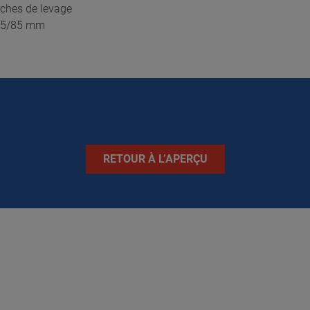
rches de levage
/45/85 mm
RETOUR À L’APERÇU