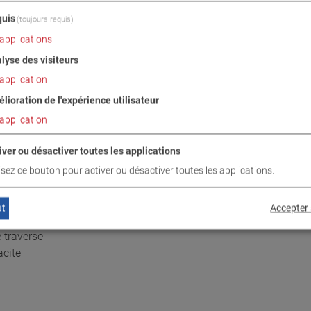
uis
(toujours requis)
applications
lyse des visiteurs
application
lioration de l'expérience utilisateur
application
RAISON
TÉLÉCHARGEMENTS
CARACTÉRISTIQUE
iver ou désactiver toutes les applications
lisez ce bouton pour activer ou désactiver toutes les applications.
/ CONTENU DE LA LIVRAISON
ut
Accepter 
 traverse
acite