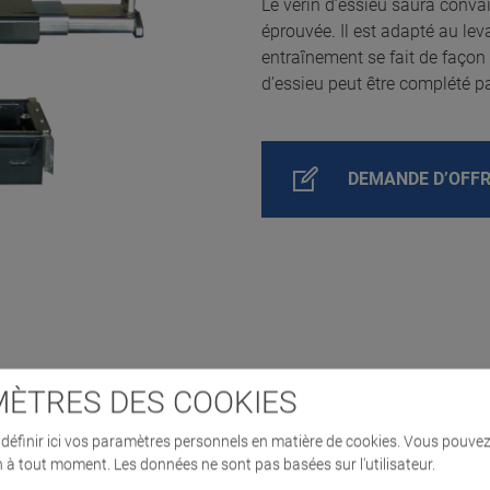
Le vérin d’essieu saura convai
éprouvée. Il est adapté au l
entraînement se fait de faço
d’essieu peut être complété 
DEMANDE D’OFF
ÈTRES DES COOKIES
éfinir ici vos paramètres personnels en matière de cookies. Vous pouvez
n à tout moment. Les données ne sont pas basées sur l'utilisateur.