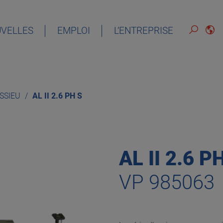
VELLES
EMPLOI
L’ENTREPRISE
FRANÇAIS
ESSIEU
AL II 2.6 PH S
AL II 2.6 P
VP 985063