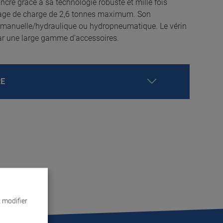
ncre grâce à sa technologie robuste et mille fois
evage de charge de 2,6 tonnes maximum. Son
n manuelle/hydraulique ou hydropneumatique. Le vérin
par une large gamme d'accessoires.
RE
 modifier