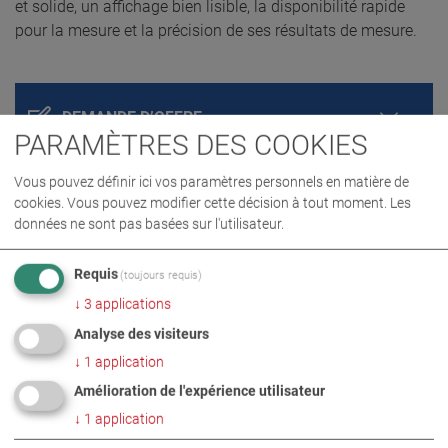
et solide, un affichage bien lisible, la disponibilité rapide
pour la mesure et la précision de ses résultats de mesure.
DEMANDE D’OFFRE
PARAMÈTRES DES COOKIES
Vous pouvez définir ici vos paramètres personnels en matière de
cookies. Vous pouvez modifier cette décision à tout moment. Les
données ne sont pas basées sur l'utilisateur.
Requis
(toujours requis)
↓
3
applications
Analyse des visiteurs
DÉTAILS PRODUIT / CONTENU DE LA
↓
1
application
LIVRAISON
Amélioration de l'expérience utilisateur
↓
1
application
TÉLÉCHARGEMENTS