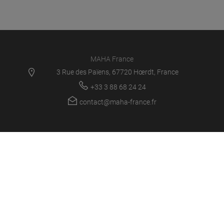
MAHA France
3 Rue des Païens, 67720 Hœrdt, France
+33 3 88 68 24 24
contact@maha-france.fr
MAHA FR
PRODUITS
NOUVELLES
EMPLOI
L’ENTREPRISE
CONNEXION/ASSISTANCE