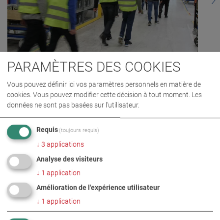
PARAMÈTRES DES COOKIES
Vous pouvez définir ici vos paramètres personnels en matière de
cookies. Vous pouvez modifier cette décision à tout moment. Les
données ne sont pas basées sur l'utilisateur.
Requis
(toujours requis)
↓
3
applications
Analyse des visiteurs
↓
1
application
PHOTOS EN TÉLÉCHARGEMENT ZIP
Amélioration de l'expérience utilisateur
↓
1
application
CARRIÈRE
ENTREPRISE