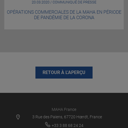
20.03.2020 / COMMUNIQUÉ DE PRESSE
OPÉRATIONS COMMERCIALES DE LA MAHA EN PÉRIODE
DE PANDÉMIE DE LA CORONA
RETOUR À L'APERÇU
MAHA France
3 Rue des Païens, 67720 Hœrdt, France
+33 3 88 68 24 24