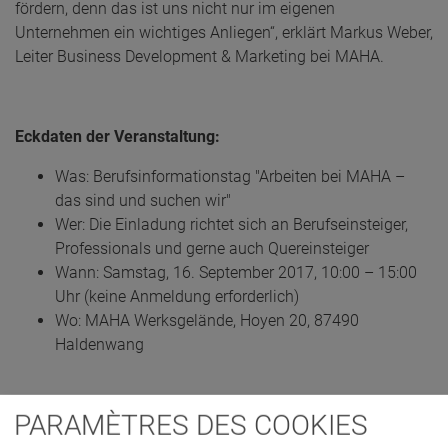
fördern, denn das ist uns nicht nur im eigenen
Unternehmen ein wichtiges Anliegen“, erklärt Markus Weber,
Leiter Business Development & Marketing bei MAHA.
Eckdaten der Veranstaltung:
Was: Berufsinformationstag "Arbeiten bei MAHA –
das sind und suchen wir"
Wer: Die Einladung richtet sich an Berufseinsteiger,
Professionals und gerne auch Quereinsteiger
Wann: Samstag, 16. September 2017, 10:00 – 15:00
Uhr (keine Anmeldung erforderlich)
Wo: MAHA Werksgelände, Hoyen 20, 87490
Haldenwang
PARAMÈTRES DES COOKIES