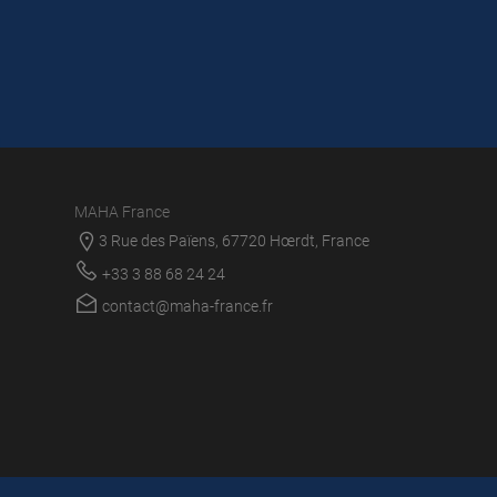
MAHA France
3 Rue des Païens, 67720 Hœrdt, France
+33 3 88 68 24 24
contact@maha-france.fr