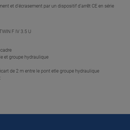
ment et d'écrasement par un dispositif d'arrêt CE en série
 TWIN F IV 3.5 U
 cadre
e et groupe hydraulique
art de 2 m entre le pont etle groupe hydraulique
t