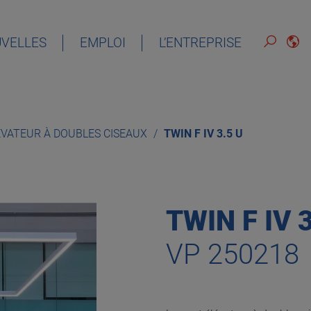
VELLES
EMPLOI
L’ENTREPRISE
FRANÇAIS
ÉVATEUR À DOUBLES CISEAUX
TWIN F IV 3.5 U
TWIN F IV 3
VP 250218