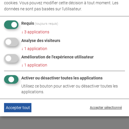
cookies. Vous pouvez modifier cette décision à tout moment. Les
données ne sont pas basées sur l'utilisateur.
Requis
(toujours requis)
↓
3
applications
Analyse des visiteurs
TWIN F IV 3.5 U
↓
1
application
VP 250218
Amélioration de l'expérience utilisateur
↓
1
application
Activer ou désactiver toutes les applications
RETOUR À LA CATÉGORIE DE PRODUITS
Utilisez ce bouton pour activer ou désactiver toutes les
applications.
Accepter tout
Accepter sélectionné