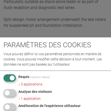
Particularly suitable as stand-alone tester or as part of
truck reception and diagnostic test lanes.
Split design, motor arrangement underneath the test rollers
for suspended pit and foundation installation.
PARAMÈTRES DES COOKIES
DEMANDE D’OFFRE
Vous pouvez définir ici vos paramètres personnels en matière de
cookies. Vous pouvez modifier cette décision à tout moment. Les
données ne sont pas basées sur l'utilisateur.
Requis
(toujours requis)
↓
3
applications
Analyse des visiteurs
↓
1
application
Amélioration de l'expérience utilisateur
DÉTAILS PRODUIT / CONTENU DE LA