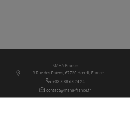
MAHA France
3 Rue des Païens, 67720 Hœrdt, France
+33 3 88 68 24 24
contact@maha-france.fr
MAHA FR
PRODUITS
NOUVELLES