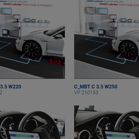
3.5 W220
C_MBT C 3.5 W250
2
VP 210153