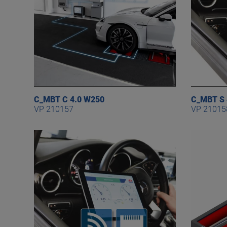
C_MBT C 4.0 W250
C_MBT S 
VP 210157
VP 21015