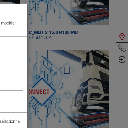
 modifier
C_MBT S 15.0 R100 MU
VP 410203
sélectionné