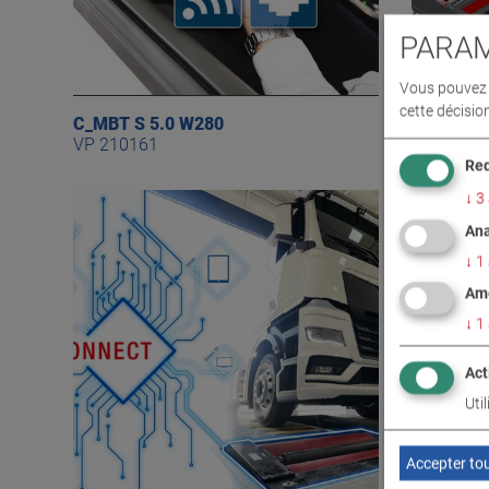
PARAM
Vous pouvez d
cette décisio
C_MBT S 5.0 W280
C_MBT C 
VP 210161
VP 41019
Req
↓
3
Ana
↓
1
Amé
↓
1
Act
Uti
Accepter to