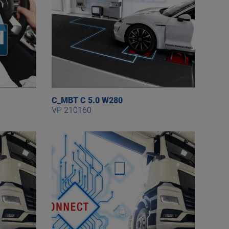
C_MBT C 5.0 W280
VP 210160