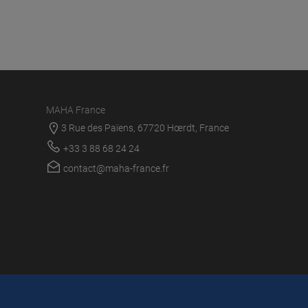
MAHA France
3 Rue des Païens, 67720 Hœrdt, France
+33 3 88 68 24 24
contact@maha-france.fr