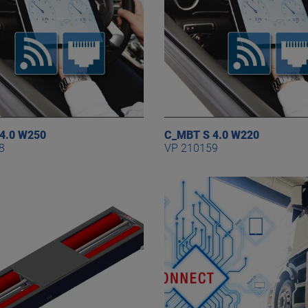
4.0 W250
C_MBT S 4.0 W220
8
VP 210159