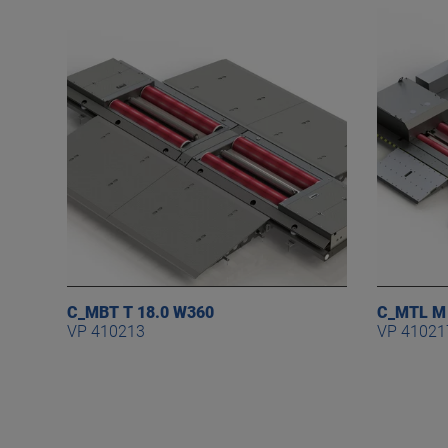
C_MBT T 18.0 W360
C_MTL M 
VP 410213
VP 41021