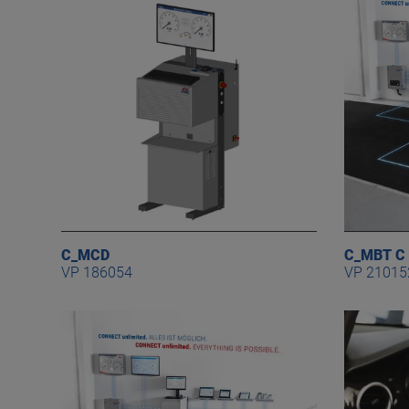
C_MCD
C_MBT C 
VP 186054
VP 21015