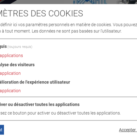
ÈTRES DES COOKIES
éfinir ici vos paramètres personnels en matière de cookies. Vous pouvez
n à tout moment. Les données ne sont pas basées sur l'utilisateur.
13.0 W280
C_MBT S 13.0 R100 MU
9
VP 410201
uis
(toujours requis)
applications
lyse des visiteurs
application
lioration de l'expérience utilisateur
application
iver ou désactiver toutes les applications
lisez ce bouton pour activer ou désactiver toutes les applications.
ut
Accepter 