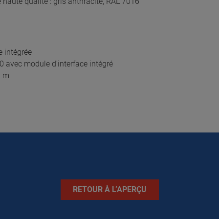
haute qualité : gris anthracite, RAL 7016
 intégrée
 avec module d'interface intégré
2 m
RETOUR À L’APERÇU