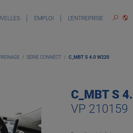
VELLES
EMPLOI
L’ENTREPRISE
FRANÇAIS
 FREINAGE
SÉRIE CONNECT
C_MBT S 4.0 W220
C_MBT S 4
VP 210159