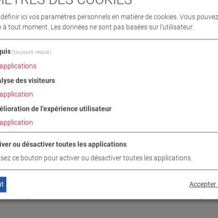
squýÿà 4,0 t de charge
ement 2 x 4 kW
éfinir ici vos paramètres personnels en matière de cookies. Vous pouvez
mm
n à tout moment. Les données ne sont pas basées sur l'utilisateur.
nc dýÿessai autonome,
uis
(toujours requis)
ur lýÿaccueil et le
applications
lyse des visiteurs
ÿune charge plus élevée
application
lioration de l'expérience utilisateur
application
if de série, ainsi que mise en marche automatique différée après
u démarrage intégrée afin dýÿéviter un endommagement des pne
iver ou désactiver toutes les applications
n cas de glissement avec arrêt de pointeur et redémarrage auto
lisez ce bouton pour activer ou désactiver toutes les applications.
 une sortie sûre et pratique, même lorsque le banc d'essai est à l'
eaprès la sortie du banc d'essai
nte électronique à compensation de température (neutre)
ut
Accepter 
 selon la publication officielle du ministère fédéral des Transpor