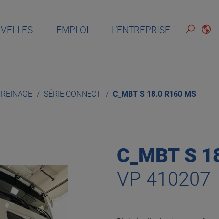
VELLES
EMPLOI
L’ENTREPRISE
FRANÇAIS
 FREINAGE
SÉRIE CONNECT
C_MBT S 18.0 R160 MS
C_MBT S 1
VP 410207