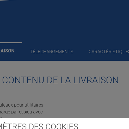
RAISON
TÉLÉCHARGEMENTS
CARACTÉRISTIQUE
/ CONTENU DE LA LIVRAISON
leaux pour utilitaires
harge par essieu avec
W
ÈTRES DES COOKIES