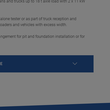
 vans and trucks up to 18 t axle load with 2 x 11 kW
-alone tester or as part of truck reception and
 loaders and vehicles with excess width.
rangement for pit and foundation installation or for
RE