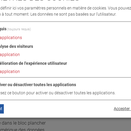
nc dýÿessai autonome,
éfinir ici vos paramètres personnels en matière de cookies. Vous pouvez
r l'accueil et le
n à tout moment. Les données ne sont pas basées sur l'utilisateur.
aissée et véhicules
uis
(toujours requis)
applications
lyse des visiteurs
if de série, ainsi que mise enmarche automatique différée après 
application
 démarrage intégrée afin d'éviter un endommagement des pneu
lioration de l'expérience utilisateur
 une sortie sûre et pratique, même lorsque le banc d'essai est à l'
e après la sortie du banc d'essai
application
te électronique à compensation de température (neutre)
iver ou désactiver toutes les applications
 selon la publication officielle du ministère fédéral des Transpor
lisez ce bouton pour activer ou désactiver toutes les applications.
 documents de vente pour les détails :
ut
Accepter 
 dans le bloc plancher
numérique des données