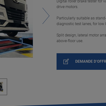
Digital roller brake tester for
drive motors.
Particularly suitable as stand
diagnostic test lanes, for low
Split design, lateral motor ar
above-floor use.
DEMANDE D’OFF